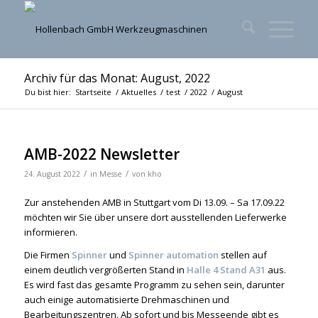
Archiv für das Monat: August, 2022
Du bist hier:
Startseite
/
Aktuelles
/
test
/
2022
/
August
AMB-2022 Newsletter
/
/
24. August 2022
in
Messe
von
kho
Zur anstehenden AMB in Stuttgart vom Di 13.09. – Sa 17.09.22
möchten wir Sie über unsere dort ausstellenden Lieferwerke
informieren.
Die Firmen
Spinner
und
Spinner automation
stellen auf
einem deutlich vergrößerten Stand in
Halle 4 Stand A31
aus.
Es wird fast das gesamte Programm zu sehen sein, darunter
auch einige automatisierte Drehmaschinen und
Bearbeitungszentren. Ab sofort und bis Messeende gibt es