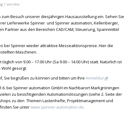
/
ng
von
kho
ch zum Besuch unserer diesjährigen Hausausstellung ein. Sehen Sie
rer Lieferwerke Spinner und Spinner automation, Kellenberger,
ren Partner aus den Bereichen CAD/CAM, Steuerung, Spannmittel
es bei Spinner wieder attraktive Messeaktionspreise. Hier die
estellten Maschinen.
äglich von 9.00 – 17.00 Uhr (Sa 9.00 – 14.00 Uhr) statt. Natürlich ist
s Wohl gesorgt.
f, Sie begrüßen zu können und bitten um Ihre
Anmeldung
!
 21.6. bei Spinner automation GmbH im Nachbarort Markgröningen
 vielen zu besichtigenden Automationslösungen (siehe 2. Seite der
kshops zu den Themen Lastenhefte, Projektmanagement und
 finden Sie unter
www.spinner-automation.de
.