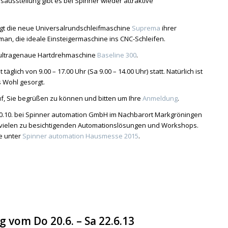
ausstellung gibt es bei Spinner wieder attraktive
igt die neue Universalrundschleifmaschine
Suprem
a
ihrer
man, die ideale Einsteigermaschine ins CNC-Schleifen.
e ultragenaue Hartdrehmaschine
Baseline 300
.
äglich von 9.00 – 17.00 Uhr (Sa 9.00 – 14.00 Uhr) statt. Natürlich ist
s Wohl gesorgt.
f, Sie begrüßen zu können und bitten um Ihre
Anmeldung
.
 30.10. bei Spinner automation GmbH im Nachbarort Markgröningen
t vielen zu besichtigenden Automationslösungen und Workshops.
e unter
Spinner automation Hausmesse 2015
.
 vom Do 20.6. – Sa 22.6.13