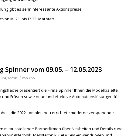
ng gibt es sehr interessante Aktionspreise!
von Mi 21. bis Fr 23. Mai statt.
 Spinner vom 09.05. – 12.05.2023
/
lung
,
Messe
von
kho
ungsfläche präsentiert die Firma Spinner Ihnen die Modellpalette
 und Fräsen sowie neue und effektive Automationslösungen für
heit, die 2022 komplett neu errichtete moderne zerspanende
en mitausstellende Partnerfirmen über Neuheiten und Details rund
rspanungstechnik, Messtechnik, CAD/CAM-Anwendungen und