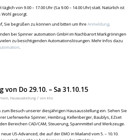
äglich von 9.00 – 17.00 Uhr (Sa 9.00 – 14.00 Uhr) statt. Natürlich ist
s Wohl gesorgt.
f, Sie begrüßen zu können und bitten um Ihre
Anmeldung
.
 finden bei Spinner automation GmbH im Nachbarort Markgröningen
 vielen zu besichtigenden Automationslösungen. Mehr Infos dazu
automation
.
 von Do 29.10. – Sa 31.10.15
/
emein
,
Hausausstellung
von
kho
ch zum Besuch unserer diesjährigen Hausausstellung ein. Sehen Sie
er Lieferwerke Spinner, Hembrug, Kellenberger, Baublys, EZset
 den Bereichen CAD/CAM, Steuerung, Spannmittel und Werkzeuge.
e neue U5-Advanced, die auf der EMO in Mailand vom 5. – 10.10.