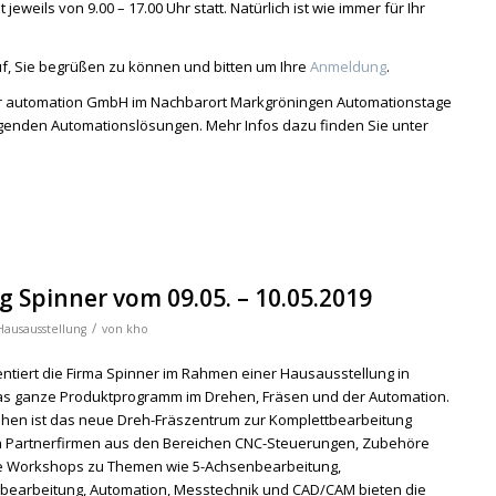
jeweils von 9.00 – 17.00 Uhr statt. Natürlich ist wie immer für Ihr
f, Sie begrüßen zu können und bitten um Ihre
Anmeldung
.
ner automation GmbH im Nachbarort Markgröningen Automationstage
htigenden Automationslösungen. Mehr Infos dazu finden Sie unter
 Spinner vom 09.05. – 10.05.2019
/
Hausausstellung
von
kho
entiert die Firma Spinner im Rahmen einer Hausausstellung in
s ganze Produktprogramm im Drehen, Fräsen und der Automation.
sehen ist das neue Dreh-Fräszentrum zur Komplettbearbeitung
ch Partnerfirmen aus den Bereichen CNC-Steuerungen, Zubehöre
e Workshops zu Themen wie 5-Achsenbearbeitung,
tbearbeitung, Automation, Messtechnik und CAD/CAM bieten die