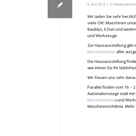
/
9. Juni 2013
in
Hausausstellu
Wir laden Sie sehr herzli
viele CNC-Maschinen unse
Baublys, EZset und weite
und Werkzeuge.
Zur Hausausstellung gibt 
Maschinenliste
aller ausg
Die Hausausstellung findet t
wie immer für Ihr leibliche
Wir freuen uns sehr darau
Parallel finden vom 19. –
Automationstage statt mit
Maschinenliste
) und Wor
Maschinenrichtlinie. Mehr