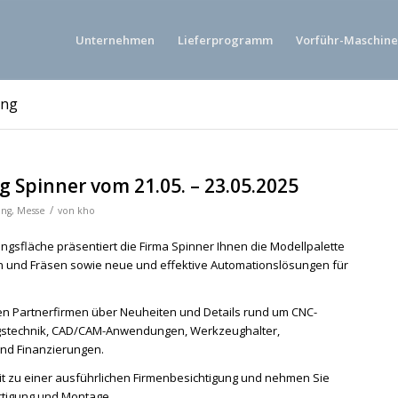
Unternehmen
Lieferprogramm
Vorführ-Maschin
ung
 Spinner vom 21.05. – 23.05.2025
/
ung
,
Messe
von
kho
ungsfläche präsentiert die Firma Spinner Ihnen die Modellpalette
 und Fräsen sowie neue und effektive Automationslösungen für
en Partnerfirmen über Neuheiten und Details rund um CNC-
stechnik, CAD/CAM-Anwendungen, Werkzeughalter,
nd Finanzierungen.
t zu einer ausführlichen Firmenbesichtigung und nehmen Sie
ertigung und Montage.