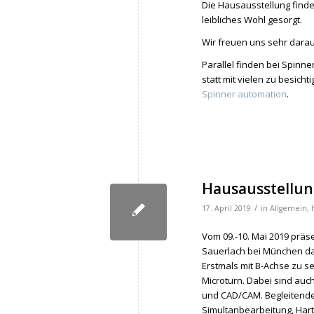
Die Hausausstellung findet 
leibliches Wohl gesorgt.
Wir freuen uns sehr darau
Parallel finden bei Spin
statt mit vielen zu besic
Spinner automation
.
Hausausstellung
/
17. April 2019
in
Allgemein
,
Vom 09.-10. Mai 2019 präs
Sauerlach bei München da
Erstmals mit B-Achse zu 
Microturn. Dabei sind au
und CAD/CAM. Begleitend
Simultanbearbeitung, Har