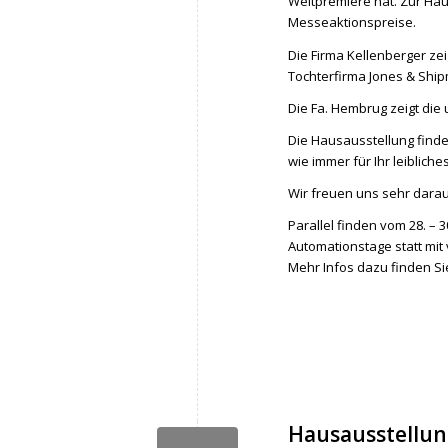
Weltpremiere hat. Zur Haus
Messeaktionspreise.
Die Firma Kellenberger ze
Tochterfirma Jones & Ship
Die Fa. Hembrug zeigt di
Die Hausausstellung findet t
wie immer für Ihr leibliche
Wir freuen uns sehr darau
Parallel finden vom 28. –
Automationstage statt mi
Mehr Infos dazu finden Si
Hausausstellung