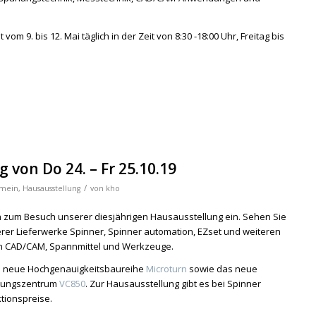
vom 9. bis 12. Mai täglich in der Zeit von 8:30 -18:00 Uhr, Freitag bis
 von Do 24. – Fr 25.10.19
/
emein
,
Hausausstellung
von
kho
ch zum Besuch unserer diesjährigen Hausausstellung ein. Sehen Sie
rer Lieferwerke Spinner, Spinner automation, EZset und weiteren
n CAD/CAM, Spannmittel und Werkzeuge.
die neue Hochgenauigkeitsbaureihe
Microturn
sowie das neue
itungszentrum
VC850
. Zur Hausausstellung gibt es bei Spinner
tionspreise.