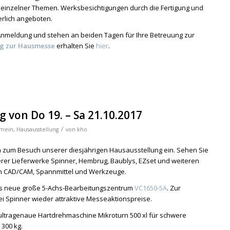
g einzelner Themen. Werksbesichtigungen durch die Fertigung und
rlich angeboten.
 Anmeldung und stehen an beiden Tagen für Ihre Betreuung zur
g zur Hausmesse
erhalten Sie
hier
.
 von Do 19. – Sa 21.10.2017
/
emein
,
Hausausstellung
von
kho
ch zum Besuch unserer diesjährigen Hausausstellung ein. Sehen Sie
rer Lieferwerke Spinner, Hembrug, Baublys, EZset und weiteren
n CAD/CAM, Spannmittel und Werkzeuge.
das neue große 5-Achs-Bearbeitungszentrum
VC1650-5A
. Zur
ei Spinner wieder attraktive Messeaktionspreise.
 ultragenaue Hartdrehmaschine Mikroturn 500 xl für schwere
 300 kg.